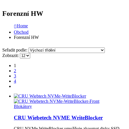
Forenzní HW
Home
Obchod
Forenzní HW
Seřadit podle:
Zobrazit:
1
2
3
4
Blokátory
CRU Wiebetech NVME WriteBlocker
CRU NVMe WriteBlocker umožňuje zkoumat disky SSD