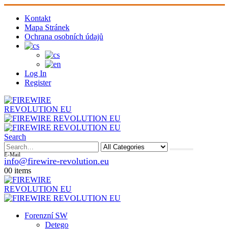
Kontakt
Mapa Stránek
Ochrana osobních údajů
Log In
Register
Search
E-Mail
info@firewire-revolution.eu
0
0 items
Forenzní SW
Detego