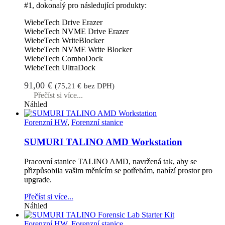
#1, dokonalý pro následující produkty:
WiebeTech Drive Erazer
WiebeTech NVME Drive Erazer
WiebeTech WriteBlocker
WiebeTech NVME Write Blocker
WiebeTech ComboDock
WiebeTech UltraDock
91,00
€
(
75,21
€
bez DPH)
Přečíst si více...
Náhled
Forenzní HW
,
Forenzní stanice
SUMURI TALINO AMD Workstation
Pracovní stanice TALINO AMD, navržená tak, aby se
přizpůsobila vašim měnícím se potřebám, nabízí prostor pro
upgrade.
Přečíst si více...
Náhled
Forenzní HW
,
Forenzní stanice