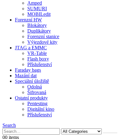
Amped
SUMURI
MOBILedit
Forenzní HW
Blokátory
Duplikátory
Forenzní stanice
Výjezdové kity
JTAG a EMMC
VR-Table
Flash boxy
Příslušenství
Faraday bags
Mazání dat
Speciální úložiště
Odolná
Šifrovaná
Ostatní produkty
Pentesting
Digitální kino
Příslušenství
Search
0
0 items