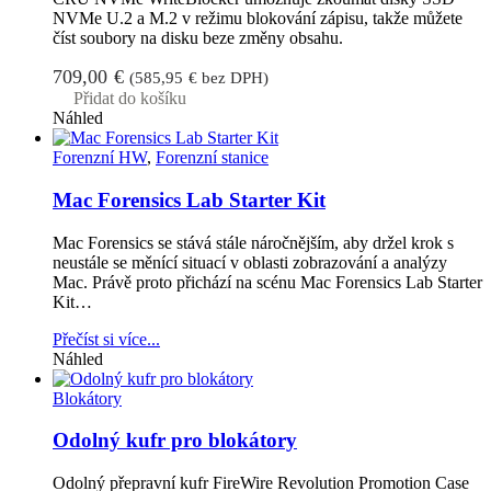
NVMe U.2 a M.2 v režimu blokování zápisu, takže můžete
číst soubory na disku beze změny obsahu.
709,00
€
(
585,95
€
bez DPH)
Přidat do košíku
Náhled
Forenzní HW
,
Forenzní stanice
Mac Forensics Lab Starter Kit
Mac Forensics se stává stále náročnějším, aby držel krok s
neustále se měnící situací v oblasti zobrazování a analýzy
Mac. Právě proto přichází na scénu Mac Forensics Lab Starter
Kit…
Přečíst si více...
Náhled
Blokátory
Odolný kufr pro blokátory
Odolný přepravní kufr FireWire Revolution Promotion Case