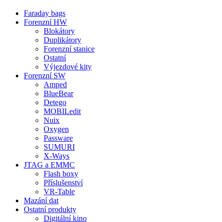
Faraday bags
Forenzní HW
Blokátory
Duplikátory
Forenzní stanice
Ostatní
Výjezdové kity
Forenzní SW
Amped
BlueBear
Detego
MOBILedit
Nuix
Oxygen
Passware
SUMURI
X-Ways
JTAG a EMMC
Flash boxy
Příslušenství
VR-Table
Mazání dat
Ostatní produkty
Digitální kino