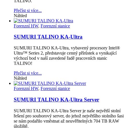
TALINO.
Přečíst si více...
Náhled
Forenzní HW
,
Forenzní stanice
SUMURI TALINO KA-Ultra
SUMURI TALINO KA-Ultra, vybavený procesory Intel®
Ultra™ Series 2, představuje cenný přírůstek a vynikající
výchozí bod v naší zavedené řadě pracovních stanic
TALINO!
Přečíst si více...
Náhled
Forenzní HW
,
Forenzní stanice
SUMURI TALINO KA-Ultra Server
SUMURI TALINO KA-Ultra Server je naše největší stolní
řešení pro souborový server, do jehož největšího stolního šasi
se nám podařilo vměstnat až neuvěřitelných 704 TB RAW
úložiště.