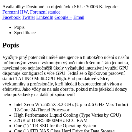
Availability:
Dostupné na objednávku
SKU:
30006
Kategorie:
Forenzní HW
,
Forenzní stanice
Facebook
Twitter
LinkedIn
Google +
Email
Popis
Specifikace
Popis
Využijte plný potenciál umělé inteligence a hlubokého učení s naším
průlomovým vysoce výkonným výpočetním řešením. Tato jednotka,
navržená pro nejnáročnější úkoly vyžadující intenzivní využití GPU,
disponuje konfigurací s více GPU. Jedná se o špičkovou pracovní
stanici TALINO Multi-GPU High-End pro datové vědce,
výzkumníky a profesionály, kteří hledají bezprecedentní výkon a
efektivitu. Jako vždy se na nás obraťte, pokud máte jakékoli dotazy
nebo požadavky na další přizpůsobení!
Intel Xeon W5-2455X 3.2 GHz (Up to 4.6 GHz Max Turbo)
12-Core 24-Thread Processor
High Performance Liquid Cooling (Type Varies by CPU)
32GB of DDR5 4800MHz ECC RAM
One (1) 1TB SSD for the Operating System
One (1) 6TB NAS Class Hard Drive for Data Storage