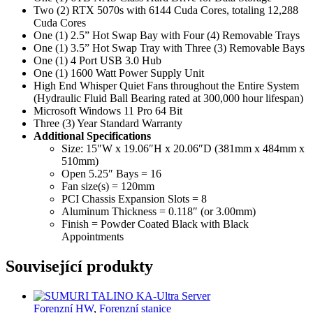
Two (2) RTX 5070s with 6144 Cuda Cores, totaling 12,288
Cuda Cores
One (1) 2.5” Hot Swap Bay with Four (4) Removable Trays
One (1) 3.5” Hot Swap Tray with Three (3) Removable Bays
One (1) 4 Port USB 3.0 Hub
One (1) 1600 Watt Power Supply Unit
High End Whisper Quiet Fans throughout the Entire System
(Hydraulic Fluid Ball Bearing rated at 300,000 hour lifespan)
Microsoft Windows 11 Pro 64 Bit
Three (3) Year Standard Warranty
Additional Specifications
Size: 15″W x 19.06″H x 20.06″D (381mm x 484mm x
510mm)
Open 5.25″ Bays = 16
Fan size(s) = 120mm
PCI Chassis Expansion Slots = 8
Aluminum Thickness = 0.118″ (or 3.00mm)
Finish = Powder Coated Black with Black
Appointments
Související produkty
Forenzní HW
,
Forenzní stanice