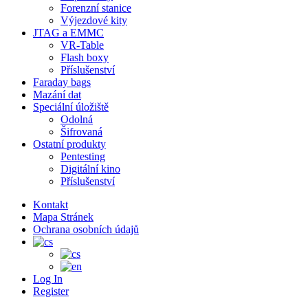
Forenzní stanice
Výjezdové kity
JTAG a EMMC
VR-Table
Flash boxy
Příslušenství
Faraday bags
Mazání dat
Speciální úložiště
Odolná
Šifrovaná
Ostatní produkty
Pentesting
Digitální kino
Příslušenství
Kontakt
Mapa Stránek
Ochrana osobních údajů
Log In
Register