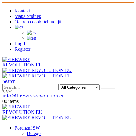
Kontakt
Mapa Stránek
Ochrana osobních údajů
Log In
Register
Search
E-Mail
info@firewire-revolution.eu
0
0 items
Forenzní SW
Detego