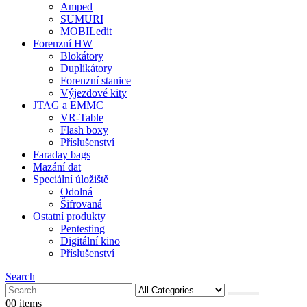
Amped
SUMURI
MOBILedit
Forenzní HW
Blokátory
Duplikátory
Forenzní stanice
Výjezdové kity
JTAG a EMMC
VR-Table
Flash boxy
Příslušenství
Faraday bags
Mazání dat
Speciální úložiště
Odolná
Šifrovaná
Ostatní produkty
Pentesting
Digitální kino
Příslušenství
Search
0
0 items