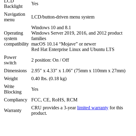
LCD
Yes
Backlight
Navigation
LCD/button-driven menu system
menu
Windows 10 and 8.1
Operating
Windows Server 2019, 2016, and 2012 product
system
families
compatibility
macOS 10.14 “Mojave” or newer
Red Hat Enterprise Linux and Ubuntu LTS
Power
2 position: On / Off
switch
Dimensions
2.95″ x 4.33″ x 1.06″ (75mm x 110mm x 27mm)
Weight
0.40 lbs. (0.18 kg)
Write
Yes
Blocking
Compliancy
FCC, CE, RoHS, RCM
CRU provides a 3-year
limited warranty
for this
Warranty
product.