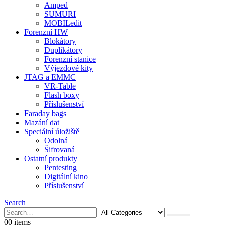
Amped
SUMURI
MOBILedit
Forenzní HW
Blokátory
Duplikátory
Forenzní stanice
Výjezdové kity
JTAG a EMMC
VR-Table
Flash boxy
Příslušenství
Faraday bags
Mazání dat
Speciální úložiště
Odolná
Šifrovaná
Ostatní produkty
Pentesting
Digitální kino
Příslušenství
Search
0
0 items