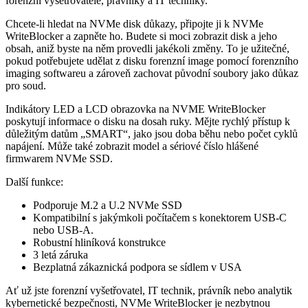
forenzní vyšetřovatele, právníky a IT techniky.
Chcete-li hledat na NVMe disk důkazy, připojte ji k NVMe
WriteBlocker a zapněte ho. Budete si moci zobrazit disk a jeho
obsah, aniž byste na něm provedli jakékoli změny. To je užitečné,
pokud potřebujete udělat z disku forenzní image pomocí forenzního
imaging softwareu a zároveň zachovat původní soubory jako důkaz
pro soud.
Indikátory LED a LCD obrazovka na NVME WriteBlocker
poskytují informace o disku na dosah ruky. Mějte rychlý přístup k
důležitým datům „SMART“, jako jsou doba běhu nebo počet cyklů
napájení. Může také zobrazit model a sériové číslo hlášené
firmwarem NVMe SSD.
Další funkce:
Podporuje M.2 a U.2 NVMe SSD
Kompatibilní s jakýmkoli počítačem s konektorem USB-C
nebo USB-A.
Robustní hliníková konstrukce
3 letá záruka
Bezplatná zákaznická podpora se sídlem v USA
Ať už jste forenzní vyšetřovatel, IT technik, právník nebo analytik
kybernetické bezpečnosti, NVMe WriteBlocker je nezbytnou