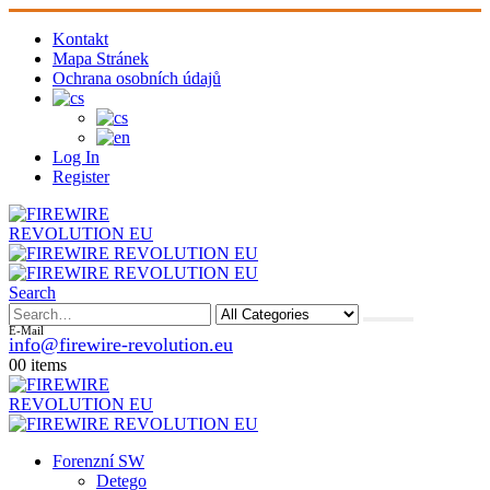
Kontakt
Mapa Stránek
Ochrana osobních údajů
Log In
Register
Search
E-Mail
info@firewire-revolution.eu
0
0 items
Forenzní SW
Detego