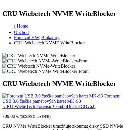
CRU Wiebetech NVME WriteBlocker
Home
Obchod
Forenzní HW
,
Blokátory
CRU Wiebetech NVME WriteBlocker
CRU Wiebetech NVME WriteBlocker
Forenzní
USB 3.0 čtečka paměťových karet MK-S3
CRU WiebeTech Forensic ComboDock FCDv6.0
709,00
€
(
585,95
€
bez DPH)
CRU NVMe WriteBlocker umožňuje zkoumat disky SSD NVMe