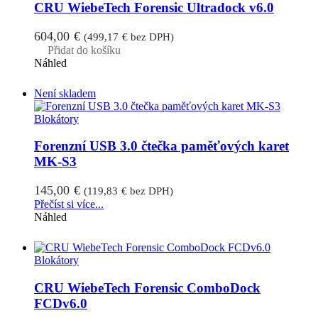
CRU WiebeTech Forensic Ultradock v6.0
604,00
€
(
499,17
€
bez DPH)
Přidat do košíku
Náhled
Není skladem
Blokátory
Forenzní USB 3.0 čtečka paměťových karet
MK-S3
145,00
€
(
119,83
€
bez DPH)
Přečíst si více...
Náhled
Blokátory
CRU WiebeTech Forensic ComboDock
FCDv6.0