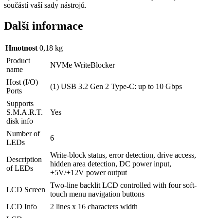
součástí vaší sady nástrojů.
Další informace
Hmotnost
0,18 kg
Product
NVMe WriteBlocker
name
Host (I/O)
(1) USB 3.2 Gen 2 Type-C: up to 10 Gbps
Ports
Supports
S.M.A.R.T.
Yes
disk info
Number of
6
LEDs
Write-block status, error detection, drive access,
Description
hidden area detection, DC power input,
of LEDs
+5V/+12V power output
Two-line backlit LCD controlled with four soft-
LCD Screen
touch menu navigation buttons
LCD Info
2 lines x 16 characters width