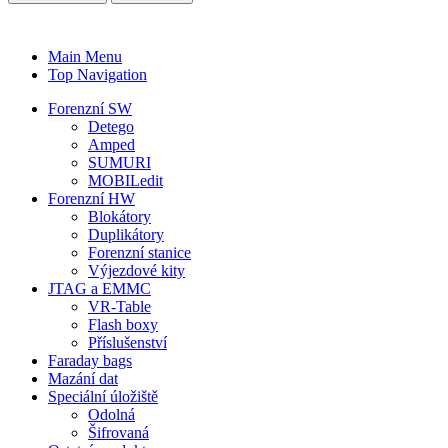
Main Menu
Top Navigation
Forenzní SW
Detego
Amped
SUMURI
MOBILedit
Forenzní HW
Blokátory
Duplikátory
Forenzní stanice
Výjezdové kity
JTAG a EMMC
VR-Table
Flash boxy
Příslušenství
Faraday bags
Mazání dat
Speciální úložiště
Odolná
Šifrovaná