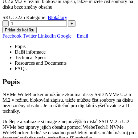
U.2 a M.2 v režimu blokování zápisu, takže můžete číst soubory na
disku beze změny obsahu.
SKU:
3225
Kategorie:
Blokátory
-
+
Přidat do košíku
Facebook
Twitter
LinkedIn
Google +
Email
Popis
Další informace
Technical Specs
Resources and Documents
FAQs
Popis
NVMe WriteBlocker umožňuje zkoumat disky SSD NVMe U.2 a
M.2 v režimu blokování zápisu, takže můžete číst soubory na disku
beze změny obsahu. Je to užitečné pro digitální vyšetřovatele a IT
techniky.
Udělejte a zobrazte si image z nejnovějších disků SSD M.2 a U.2
NVMe bez úpravy jejich obsahu pomocí WiebeTech® NVMe
WriteBlocker. Jedná se o snadno použitelný profesionální nástroj pro