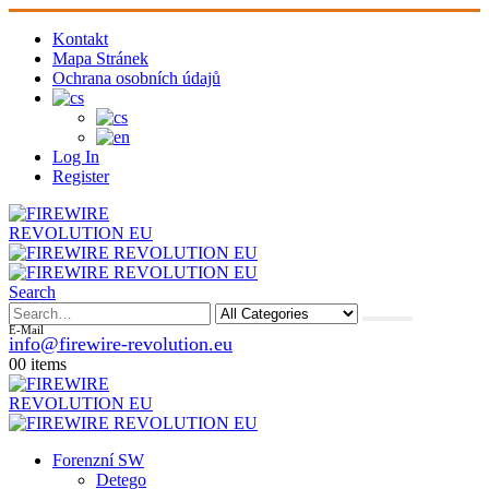
Kontakt
Mapa Stránek
Ochrana osobních údajů
Log In
Register
Search
E-Mail
info@firewire-revolution.eu
0
0 items
Forenzní SW
Detego