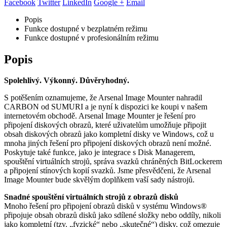
Facebook
Twitter
LinkedIn
Google +
Email
Popis
Funkce dostupné v bezplatném režimu
Funkce dostupné v profesionálním režimu
Popis
Spolehlivý. Výkonný. Důvěryhodný.
S potěšením oznamujeme, že Arsenal Image Mounter nahradil
CARBON od SUMURI a je nyní k dispozici ke koupi v našem
internetovém obchodě. Arsenal Image Mounter je řešení pro
připojení diskových obrazů, které uživatelům umožňuje připojit
obsah diskových obrazů jako kompletní disky ve Windows, což u
mnoha jiných řešení pro připojení diskových obrazů není možné.
Poskytuje také funkce, jako je integrace s Disk Managerem,
spouštění virtuálních strojů, správa svazků chráněných BitLockerem
a připojení stínových kopií svazků. Jsme přesvědčeni, že Arsenal
Image Mounter bude skvělým doplňkem vaší sady nástrojů.
Snadné spouštění virtuálních strojů z obrazů disků
Mnoho řešení pro připojení obrazů disků v systému Windows®
připojuje obsah obrazů disků jako sdílené složky nebo oddíly, nikoli
jako kompletní (tzv. „fyzické“ nebo „skutečné“) disky, což omezuje