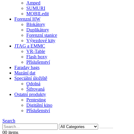
Amped
SUMURI
MOBILedit
Forenzní HW
Blokátory
Duplikátory
Forenzní stanice
Výjezdové kity
JTAG a EMMC
VR-Table
Flash boxy
Příslušenství
Faraday bags
Mazání dat
Speciální úložiště
Odolná
Šifrovaná
Ostatní produkty
Pentesting
Digitální kino
Příslušenství
Search
0
0 items