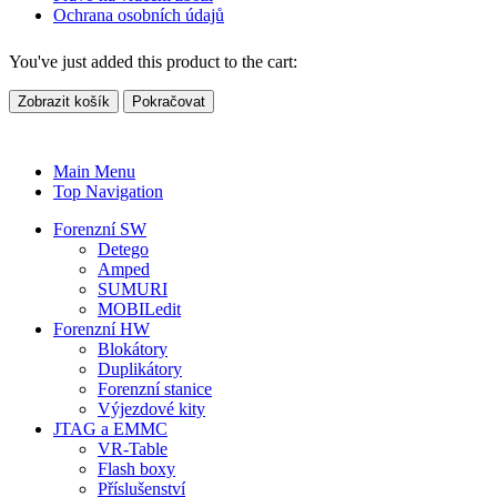
Ochrana osobních údajů
You've just added this product to the cart:
Zobrazit košík
Pokračovat
Main Menu
Top Navigation
Forenzní SW
Detego
Amped
SUMURI
MOBILedit
Forenzní HW
Blokátory
Duplikátory
Forenzní stanice
Výjezdové kity
JTAG a EMMC
VR-Table
Flash boxy
Příslušenství