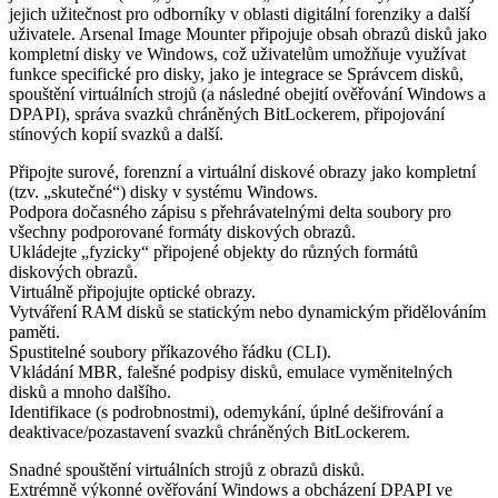
jejich užitečnost pro odborníky v oblasti digitální forenziky a další
uživatele. Arsenal Image Mounter připojuje obsah obrazů disků jako
kompletní disky ve Windows, což uživatelům umožňuje využívat
funkce specifické pro disky, jako je integrace se Správcem disků,
spouštění virtuálních strojů (a následné obejití ověřování Windows a
DPAPI), správa svazků chráněných BitLockerem, připojování
stínových kopií svazků a další.
Připojte surové, forenzní a virtuální diskové obrazy jako kompletní
(tzv. „skutečné“) disky v systému Windows.
Podpora dočasného zápisu s přehrávatelnými delta soubory pro
všechny podporované formáty diskových obrazů.
Ukládejte „fyzicky“ připojené objekty do různých formátů
diskových obrazů.
Virtuálně připojujte optické obrazy.
Vytváření RAM disků se statickým nebo dynamickým přidělováním
paměti.
Spustitelné soubory příkazového řádku (CLI).
Vkládání MBR, falešné podpisy disků, emulace vyměnitelných
disků a mnoho dalšího.
Identifikace (s podrobnostmi), odemykání, úplné dešifrování a
deaktivace/pozastavení svazků chráněných BitLockerem.
Snadné spouštění virtuálních strojů z obrazů disků.
Extrémně výkonné ověřování Windows a obcházení DPAPI ve