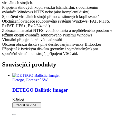
virtuálních strojích.
Připojení stínových kopií svazků (standardní, s obcházením
ovladače Windows NTFS nebo jako kompletní disky).
Spouštění virtuálních strojů přímo ze stínových kopií svazků.
Obcházení ovladače souborového systému Windows (FAT, NTFS,
ExFAT, HFS+, Ext2/3/4 atd.).
Zobrazení metadat NTFS, volného místa a nepřiděleného prostoru v
režimu obejití ovladače souborového systému Windows
Virtuální připojení archivů a adresářů
Uložení obrazů disků s plně dešifrovanými svazky BitLocker
Připojení k fyzickým diskům (pevným i vyměnitelným) pro
spouštění virtuálních strojů, připojení VSC atd.
Související produkty
Detego
,
Forenzní SW
DETEGO Ballistic Imager
Náhled