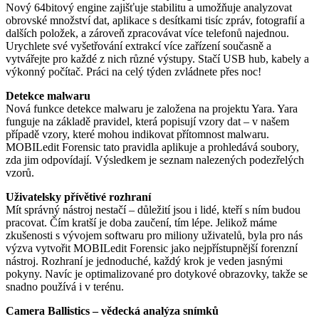
Nový 64bitový engine zajišťuje stabilitu a umožňuje analyzovat
obrovské množství dat, aplikace s desítkami tisíc zpráv, fotografií a
dalších položek, a zároveň zpracovávat více telefonů najednou.
Urychlete své vyšetřování extrakcí více zařízení současně a
vytvářejte pro každé z nich různé výstupy. Stačí USB hub, kabely a
výkonný počítač. Práci na celý týden zvládnete přes noc!
Detekce malwaru
Nová funkce detekce malwaru je založena na projektu Yara. Yara
funguje na základě pravidel, která popisují vzory dat – v našem
případě vzory, které mohou indikovat přítomnost malwaru.
MOBILedit Forensic tato pravidla aplikuje a prohledává soubory,
zda jim odpovídají. Výsledkem je seznam nalezených podezřelých
vzorů.
Uživatelsky přívětivé rozhraní
Mít správný nástroj nestačí – důležití jsou i lidé, kteří s ním budou
pracovat. Čím kratší je doba zaučení, tím lépe. Jelikož máme
zkušenosti s vývojem softwaru pro miliony uživatelů, byla pro nás
výzva vytvořit MOBILedit Forensic jako nejpřístupnější forenzní
nástroj. Rozhraní je jednoduché, každý krok je veden jasnými
pokyny. Navíc je optimalizované pro dotykové obrazovky, takže se
snadno používá i v terénu.
Camera Ballistics – vědecká analýza snímků