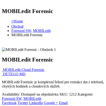
MOBILedit Forensic
Home
Obchod
Forenzní SW
,
MOBILedit
MOBILedit Forensic
MOBILedit Forensic
MOBILedit Cloud Forensic
DETEGO MD
MOBILedit Forensic je komplexní řešení pro extrakci dat z telefonů,
chytrých hodinek a cloudových služeb.
Availability:
Dostupné na objednávku
SKU:
1212
Kategorie:
Forenzní SW
,
MOBILedit
Facebook
Twitter
LinkedIn
Google +
Email