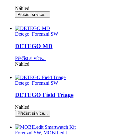
Náhled
Detego
,
Forenzní SW
DETEGO MD
Přečíst si více...
Náhled
Detego
,
Forenzní SW
DETEGO Field Triage
Náhled
Forenzní SW
,
MOBILedit