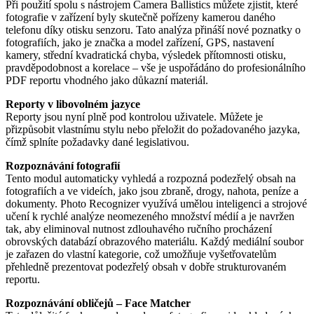
Při použití spolu s nástrojem Camera Ballistics můžete zjistit, které
fotografie v zařízení byly skutečně pořízeny kamerou daného
telefonu díky otisku senzoru. Tato analýza přináší nové poznatky o
fotografiích, jako je značka a model zařízení, GPS, nastavení
kamery, střední kvadratická chyba, výsledek přítomnosti otisku,
pravděpodobnost a korelace – vše je uspořádáno do profesionálního
PDF reportu vhodného jako důkazní materiál.
Reporty v libovolném jazyce
Reporty jsou nyní plně pod kontrolou uživatele. Můžete je
přizpůsobit vlastnímu stylu nebo přeložit do požadovaného jazyka,
čímž splníte požadavky dané legislativou.
Rozpoznávání fotografií
Tento modul automaticky vyhledá a rozpozná podezřelý obsah na
fotografiích a ve videích, jako jsou zbraně, drogy, nahota, peníze a
dokumenty. Photo Recognizer využívá umělou inteligenci a strojové
učení k rychlé analýze neomezeného množství médií a je navržen
tak, aby eliminoval nutnost zdlouhavého ručního procházení
obrovských databází obrazového materiálu. Každý mediální soubor
je zařazen do vlastní kategorie, což umožňuje vyšetřovatelům
přehledně prezentovat podezřelý obsah v dobře strukturovaném
reportu.
Rozpoznávání obličejů – Face Matcher