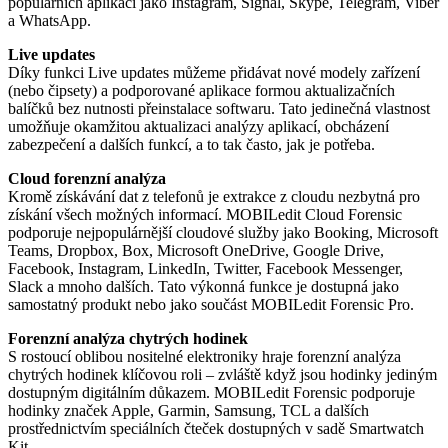
populárních aplikací jako Instagram, Signal, Skype, Telegram, Viber
a WhatsApp.
Live updates
Díky funkci Live updates můžeme přidávat nové modely zařízení
(nebo čipsety) a podporované aplikace formou aktualizačních
balíčků bez nutnosti přeinstalace softwaru. Tato jedinečná vlastnost
umožňuje okamžitou aktualizaci analýzy aplikací, obcházení
zabezpečení a dalších funkcí, a to tak často, jak je potřeba.
Cloud forenzní analýza
Kromě získávání dat z telefonů je extrakce z cloudu nezbytná pro
získání všech možných informací. MOBILedit Cloud Forensic
podporuje nejpopulárnější cloudové služby jako Booking, Microsoft
Teams, Dropbox, Box, Microsoft OneDrive, Google Drive,
Facebook, Instagram, LinkedIn, Twitter, Facebook Messenger,
Slack a mnoho dalších. Tato výkonná funkce je dostupná jako
samostatný produkt nebo jako součást MOBILedit Forensic Pro.
Forenzní analýza chytrých hodinek
S rostoucí oblibou nositelné elektroniky hraje forenzní analýza
chytrých hodinek klíčovou roli – zvláště když jsou hodinky jediným
dostupným digitálním důkazem. MOBILedit Forensic podporuje
hodinky značek Apple, Garmin, Samsung, TCL a dalších
prostřednictvím speciálních čteček dostupných v sadě Smartwatch
Kit.