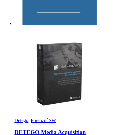
Detego
,
Forenzní SW
DETEGO Media Acquisition