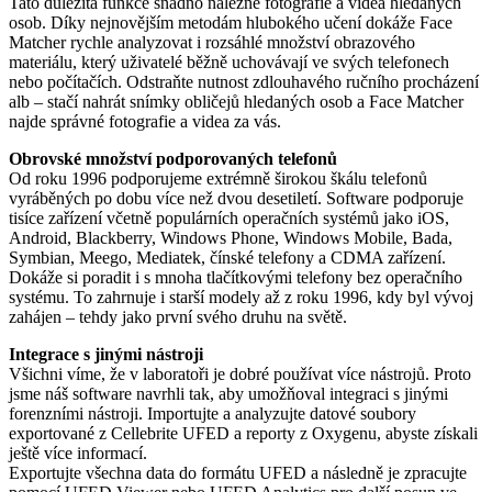
Tato důležitá funkce snadno nalezne fotografie a videa hledaných
osob. Díky nejnovějším metodám hlubokého učení dokáže Face
Matcher rychle analyzovat i rozsáhlé množství obrazového
materiálu, který uživatelé běžně uchovávají ve svých telefonech
nebo počítačích. Odstraňte nutnost zdlouhavého ručního procházení
alb – stačí nahrát snímky obličejů hledaných osob a Face Matcher
najde správné fotografie a videa za vás.
Obrovské množství podporovaných telefonů
Od roku 1996 podporujeme extrémně širokou škálu telefonů
vyráběných po dobu více než dvou desetiletí. Software podporuje
tisíce zařízení včetně populárních operačních systémů jako iOS,
Android, Blackberry, Windows Phone, Windows Mobile, Bada,
Symbian, Meego, Mediatek, čínské telefony a CDMA zařízení.
Dokáže si poradit i s mnoha tlačítkovými telefony bez operačního
systému. To zahrnuje i starší modely až z roku 1996, kdy byl vývoj
zahájen – tehdy jako první svého druhu na světě.
Integrace s jinými nástroji
Všichni víme, že v laboratoři je dobré používat více nástrojů. Proto
jsme náš software navrhli tak, aby umožňoval integraci s jinými
forenzními nástroji. Importujte a analyzujte datové soubory
exportované z Cellebrite UFED a reporty z Oxygenu, abyste získali
ještě více informací.
Exportujte všechna data do formátu UFED a následně je zpracujte