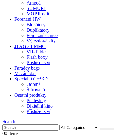
Amped
SUMURI
MOBILedit
Forenzní HW
Blokátory
Duplikátory
Forenzní stanice
Výjezdové kity
JTAG a EMMC
VR-Table
Flash boxy
Příslušenství
Faraday bags
Mazání dat
Speciální úložiště
Odolná
Šifrovaná
Ostatní produkty
Pentesting
Digitální kino
Příslušenství
Search
0
0 items