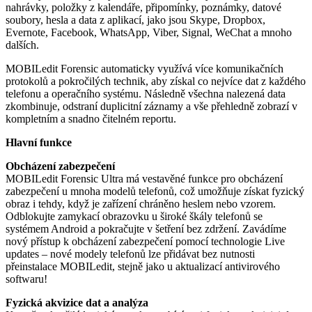
nahrávky, položky z kalendáře, připomínky, poznámky, datové
soubory, hesla a data z aplikací, jako jsou Skype, Dropbox,
Evernote, Facebook, WhatsApp, Viber, Signal, WeChat a mnoho
dalších.
MOBILedit Forensic automaticky využívá více komunikačních
protokolů a pokročilých technik, aby získal co nejvíce dat z každého
telefonu a operačního systému. Následně všechna nalezená data
zkombinuje, odstraní duplicitní záznamy a vše přehledně zobrazí v
kompletním a snadno čitelném reportu.
Hlavní funkce
Obcházení zabezpečení
MOBILedit Forensic Ultra má vestavěné funkce pro obcházení
zabezpečení u mnoha modelů telefonů, což umožňuje získat fyzický
obraz i tehdy, když je zařízení chráněno heslem nebo vzorem.
Odblokujte zamykací obrazovku u široké škály telefonů se
systémem Android a pokračujte v šetření bez zdržení. Zavádíme
nový přístup k obcházení zabezpečení pomocí technologie Live
updates – nové modely telefonů lze přidávat bez nutnosti
přeinstalace MOBILedit, stejně jako u aktualizací antivirového
softwaru!
Fyzická akvizice dat a analýza