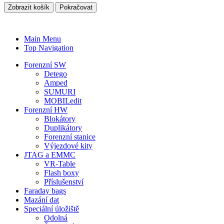
Zobrazit košík
Pokračovat
Main Menu
Top Navigation
Forenzní SW
Detego
Amped
SUMURI
MOBILedit
Forenzní HW
Blokátory
Duplikátory
Forenzní stanice
Výjezdové kity
JTAG a EMMC
VR-Table
Flash boxy
Příslušenství
Faraday bags
Mazání dat
Speciální úložiště
Odolná