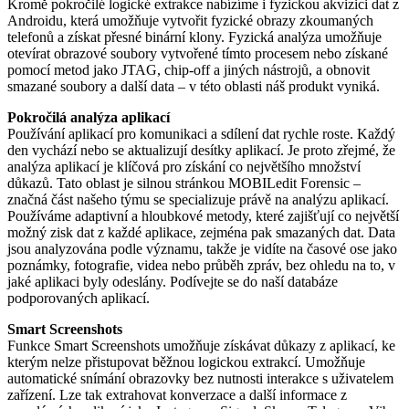
Kromě pokročilé logické extrakce nabízíme i fyzickou akvizici dat z
Androidu, která umožňuje vytvořit fyzické obrazy zkoumaných
telefonů a získat přesné binární klony. Fyzická analýza umožňuje
otevírat obrazové soubory vytvořené tímto procesem nebo získané
pomocí metod jako JTAG, chip-off a jiných nástrojů, a obnovit
smazané soubory a další data – v této oblasti náš produkt vyniká.
Pokročilá analýza aplikací
Používání aplikací pro komunikaci a sdílení dat rychle roste. Každý
den vychází nebo se aktualizují desítky aplikací. Je proto zřejmé, že
analýza aplikací je klíčová pro získání co největšího množství
důkazů. Tato oblast je silnou stránkou MOBILedit Forensic –
značná část našeho týmu se specializuje právě na analýzu aplikací.
Používáme adaptivní a hloubkové metody, které zajišťují co největší
možný zisk dat z každé aplikace, zejména pak smazaných dat. Data
jsou analyzována podle významu, takže je vidíte na časové ose jako
poznámky, fotografie, videa nebo průběh zpráv, bez ohledu na to, v
jaké aplikaci byly odeslány. Podívejte se do naší databáze
podporovaných aplikací.
Smart Screenshots
Funkce Smart Screenshots umožňuje získávat důkazy z aplikací, ke
kterým nelze přistupovat běžnou logickou extrakcí. Umožňuje
automatické snímání obrazovky bez nutnosti interakce s uživatelem
zařízení. Lze tak extrahovat konverzace a další informace z