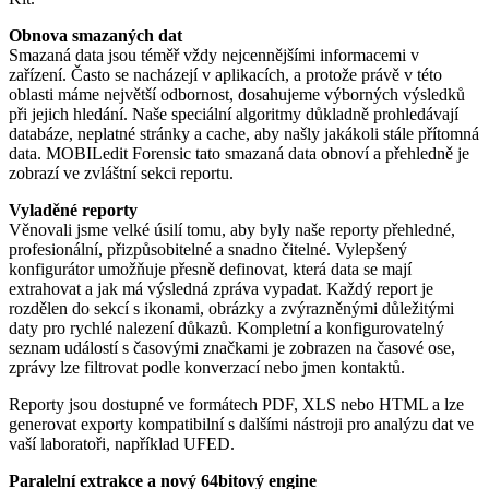
Obnova smazaných dat
Smazaná data jsou téměř vždy nejcennějšími informacemi v
zařízení. Často se nacházejí v aplikacích, a protože právě v této
oblasti máme největší odbornost, dosahujeme výborných výsledků
při jejich hledání. Naše speciální algoritmy důkladně prohledávají
databáze, neplatné stránky a cache, aby našly jakákoli stále přítomná
data. MOBILedit Forensic tato smazaná data obnoví a přehledně je
zobrazí ve zvláštní sekci reportu.
Vyladěné reporty
Věnovali jsme velké úsilí tomu, aby byly naše reporty přehledné,
profesionální, přizpůsobitelné a snadno čitelné. Vylepšený
konfigurátor umožňuje přesně definovat, která data se mají
extrahovat a jak má výsledná zpráva vypadat. Každý report je
rozdělen do sekcí s ikonami, obrázky a zvýrazněnými důležitými
daty pro rychlé nalezení důkazů. Kompletní a konfigurovatelný
seznam událostí s časovými značkami je zobrazen na časové ose,
zprávy lze filtrovat podle konverzací nebo jmen kontaktů.
Reporty jsou dostupné ve formátech PDF, XLS nebo HTML a lze
generovat exporty kompatibilní s dalšími nástroji pro analýzu dat ve
vaší laboratoři, například UFED.
Paralelní extrakce a nový 64bitový engine