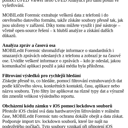
pomocí UFED Viewer nebo UFED Analytics pro další posun ve
vyšetřování.
MOBILedit Forensic extrahuje veškerá data z telefonů i do
otevřeného datového formátu, takže získáte soubory přesně tak, jak
jsou uloženy v zařízení. Díky tomu můžete využít i jiné nástroje –
včetně open-source řešení – k hlubší analýze a získání dalších
důkazů.
Analýza zpráv a časová osa
MOBILedit Forensic shromažďuje informace o standardních i
smazaných zprávách odeslaných z telefonu a zobrazí je na časové
ose. Uvidíte veškeré informace o zprávách – kdo je odeslal, jakou
komunikační aplikaci použil a jaká média byla přiložena.
Filtrování výsledků pro rychlejší hledání
Získejte přesně to, co hledáte, pomocí filtrování extrahovaných dat
podle klíčového slova, konkrétních kontaktů, času, aplikace nebo
názvu souboru. Tyto filtry lze aplikovat na různé typy dat a výrazně
tím zmenšit velikost výsledného reportu.
Obcházení kódu zámku v iOS pomocí lockdown souborů
Přestože iOS chrání svá data hardwarovým šifrováním v reálném
čase, MOBILedit Forensic tuto ochranu dokáže obejít a data získat.
Podporuje import tzv. lockdown souborů, které lze najít na
podezřelého počítači. Tyto soubory vznikají při připojení iOS