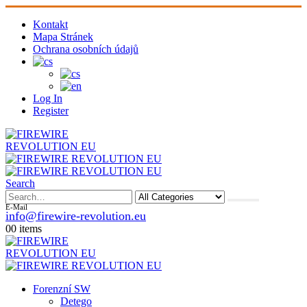
Kontakt
Mapa Stránek
Ochrana osobních údajů
Log In
Register
Search
E-Mail
info@firewire-revolution.eu
0
0 items
Forenzní SW
Detego