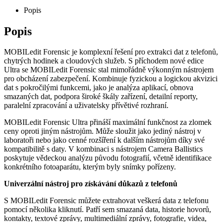
Popis
Popis
MOBILedit Forensic je komplexní řešení pro extrakci dat z telefonů,
chytrých hodinek a cloudových služeb. S příchodem nové edice
Ultra se MOBILedit Forensic stal mimořádně výkonným nástrojem
pro obcházení zabezpečení. Kombinuje fyzickou a logickou akvizici
dat s pokročilými funkcemi, jako je analýza aplikací, obnova
smazaných dat, podpora široké škály zařízení, detailní reporty,
paralelní zpracování a uživatelsky přívětivé rozhraní.
MOBILedit Forensic Ultra přináší maximální funkčnost za zlomek
ceny oproti jiným nástrojům. Může sloužit jako jediný nástroj v
laboratoři nebo jako cenné rozšíření k dalším nástrojům díky své
kompatibilitě s daty. V kombinaci s nástrojem Camera Ballistics
poskytuje vědeckou analýzu původu fotografií, včetně identifikace
konkrétního fotoaparátu, kterým byly snímky pořízeny.
Univerzální nástroj pro získávání důkazů z telefonů
S MOBILedit Forensic můžete extrahovat veškerá data z telefonu
pomocí několika kliknutí. Patří sem smazaná data, historie hovorů,
kontakty, textové zprávy, multimediální zprávy, fotografie, videa,