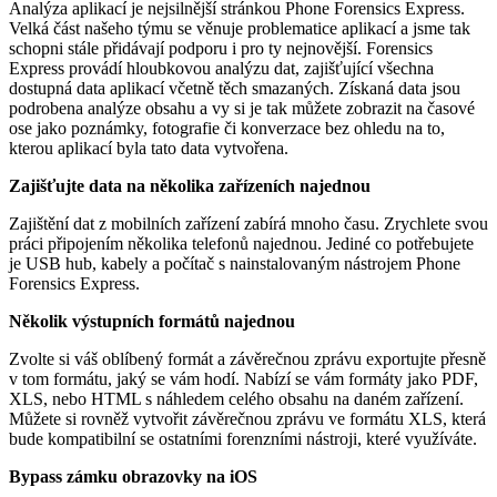
Analýza aplikací je nejsilnější stránkou Phone Forensics Express.
Velká část našeho týmu se věnuje problematice aplikací a jsme tak
schopni stále přidávají podporu i pro ty nejnovější. Forensics
Express provádí hloubkovou analýzu dat, zajišťující všechna
dostupná data aplikací včetně těch smazaných. Získaná data jsou
podrobena analýze obsahu a vy si je tak můžete zobrazit na časové
ose jako poznámky, fotografie či konverzace bez ohledu na to,
kterou aplikací byla tato data vytvořena.
Zajišťujte data na několika zařízeních najednou
Zajištění dat z mobilních zařízení zabírá mnoho času. Zrychlete svou
práci připojením několika telefonů najednou. Jediné co potřebujete
je USB hub, kabely a počítač s nainstalovaným nástrojem Phone
Forensics Express.
Několik výstupních formátů najednou
Zvolte si váš oblíbený formát a závěrečnou zprávu exportujte přesně
v tom formátu, jaký se vám hodí. Nabízí se vám formáty jako PDF,
XLS, nebo HTML s náhledem celého obsahu na daném zařízení.
Můžete si rovněž vytvořit závěrečnou zprávu ve formátu XLS, která
bude kompatibilní se ostatními forenzními nástroji, které využíváte.
Bypass zámku obrazovky na iOS