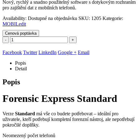
Nový, rychlý a snadno použitelný software s dotykovým rozhraním
pro zajištění dat z mobilních telefonů.
Availability:
Dostupné na objednávku
SKU:
1205
Kategorie:
MOBILedit
Cenová poptávka
-
+
Facebook
Twitter
LinkedIn
Google +
Email
Popis
Detail
Popis
Forensic Express Standard
Verze
Standard
má vše co budete potřebovat – ideální pro
uživatele, kteří potřebují kompletní forenzní nástroj, ale nepotřebují
pokročilé doplňky.
Neomezený počet telefonů