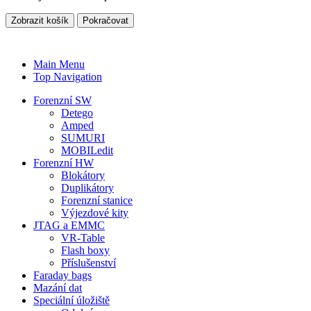
Zobrazit košík
Pokračovat
Main Menu
Top Navigation
Forenzní SW
Detego
Amped
SUMURI
MOBILedit
Forenzní HW
Blokátory
Duplikátory
Forenzní stanice
Výjezdové kity
JTAG a EMMC
VR-Table
Flash boxy
Příslušenství
Faraday bags
Mazání dat
Speciální úložiště