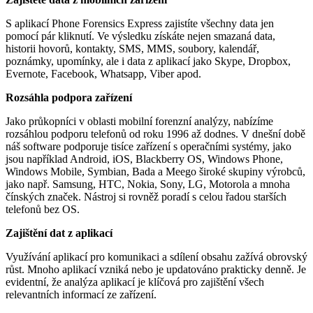
S aplikací Phone Forensics Express zajistíte všechny data jen
pomocí pár kliknutí. Ve výsledku získáte nejen smazaná data,
historii hovorů, kontakty, SMS, MMS, soubory, kalendář,
poznámky, upomínky, ale i data z aplikací jako Skype, Dropbox,
Evernote, Facebook, Whatsapp, Viber apod.
Rozsáhla podpora zařízení
Jako průkopníci v oblasti mobilní forenzní analýzy, nabízíme
rozsáhlou podporu telefonů od roku 1996 až dodnes. V dnešní době
náš software podporuje tisíce zařízení s operačními systémy, jako
jsou například Android, iOS, Blackberry OS, Windows Phone,
Windows Mobile, Symbian, Bada a Meego široké skupiny výrobců,
jako např. Samsung, HTC, Nokia, Sony, LG, Motorola a mnoha
čínských značek. Nástroj si rovněž poradí s celou řadou starších
telefonů bez OS.
Zajištění dat z aplikací
Využívání aplikací pro komunikaci a sdílení obsahu zažívá obrovský
růst. Mnoho aplikací vzniká nebo je updatováno prakticky denně. Je
evidentní, že analýza aplikací je klíčová pro zajištění všech
relevantních informací ze zařízení.