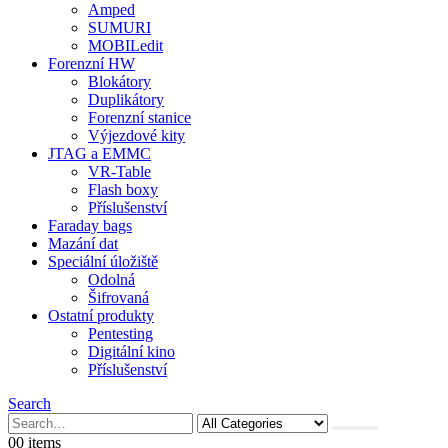
Amped
SUMURI
MOBILedit
Forenzní HW
Blokátory
Duplikátory
Forenzní stanice
Výjezdové kity
JTAG a EMMC
VR-Table
Flash boxy
Příslušenství
Faraday bags
Mazání dat
Speciální úložiště
Odolná
Šifrovaná
Ostatní produkty
Pentesting
Digitální kino
Příslušenství
Search
0
0 items