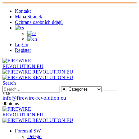
Kontakt
Mapa Stránek
Ochrana osobních údajů
Log In
Register
Search
E-Mail
info@firewire-revolution.eu
0
0 items
Forenzní SW
Detego