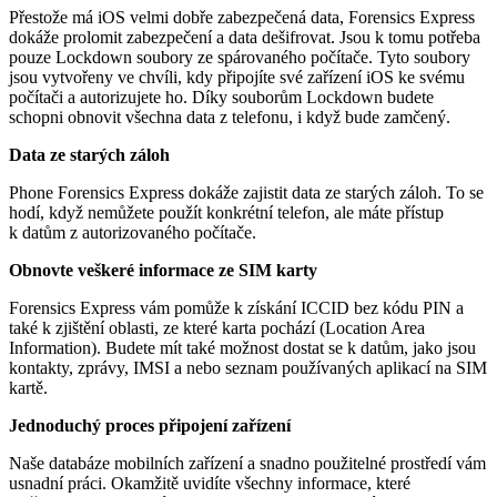
Přestože má iOS velmi dobře zabezpečená data, Forensics Express
dokáže prolomit zabezpečení a data dešifrovat. Jsou k tomu potřeba
pouze Lockdown soubory ze spárovaného počítače. Tyto soubory
jsou vytvořeny ve chvíli, kdy připojíte své zařízení iOS ke svému
počítači a autorizujete ho. Díky souborům Lockdown budete
schopni obnovit všechna data z telefonu, i když bude zamčený.
Data ze starých záloh
Phone Forensics Express dokáže zajistit data ze starých záloh. To se
hodí, když nemůžete použít konkrétní telefon, ale máte přístup
k datům z autorizovaného počítače.
Obnovte veškeré informace ze SIM karty
Forensics Express vám pomůže k získání ICCID bez kódu PIN a
také k zjištění oblasti, ze které karta pochází (Location Area
Information). Budete mít také možnost dostat se k datům, jako jsou
kontakty, zprávy, IMSI a nebo seznam používaných aplikací na SIM
kartě.
Jednoduchý proces připojení zařízení
Naše databáze mobilních zařízení a snadno použitelné prostředí vám
usnadní práci. Okamžitě uvidíte všechny informace, které