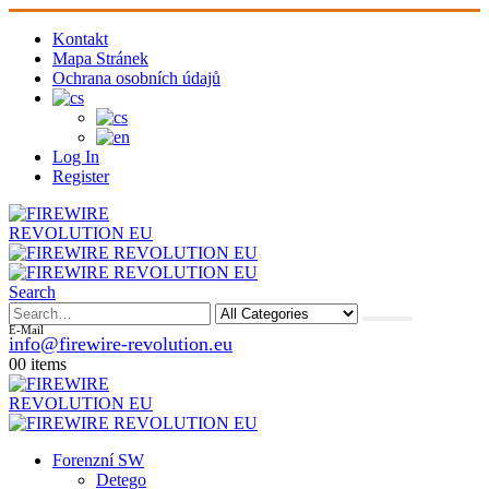
Kontakt
Mapa Stránek
Ochrana osobních údajů
Log In
Register
Search
E-Mail
info@firewire-revolution.eu
0
0 items
Forenzní SW
Detego