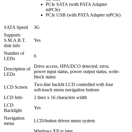
PCIe SATA (with PATA Adapter
mPCIe)
PCIe USB (with PATA Adapter mPCIe)
SATA Speed
3G
Supports
S.M.A.R.T.
Yes
disk info
Number of
6
LEDs
Drive access, HPA/DCO detected, error,
Description of
power input status, power output status, write-
LEDs
block status
Two-line backlit LCD controlled with four
LCD Screen
soft-touch menu navigation buttons
LCD Info
2 lines x 16 characters width
LCD
Yes
Backlight
Navigation
LCD/button driven menu system
menu
Windows XP or later