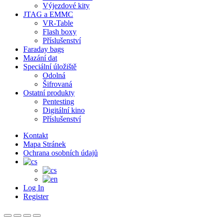
Výjezdové kity
JTAG a EMMC
VR-Table
Flash boxy
Příslušenství
Faraday bags
Mazání dat
Speciální úložiště
Odolná
Šifrovaná
Ostatní produkty
Pentesting
Digitální kino
Příslušenství
Kontakt
Mapa Stránek
Ochrana osobních údajů
Log In
Register