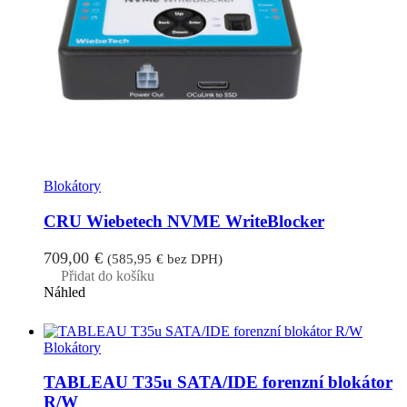
Blokátory
CRU Wiebetech NVME WriteBlocker
709,00
€
(
585,95
€
bez DPH)
Přidat do košíku
Náhled
Blokátory
TABLEAU T35u SATA/IDE forenzní blokátor
R/W