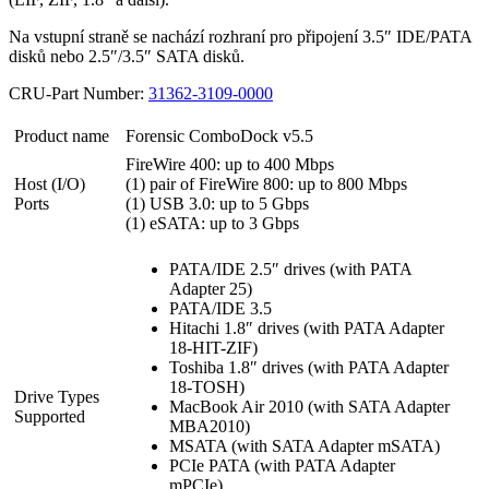
Na vstupní straně se nachází rozhraní pro připojení 3.5″ IDE/PATA
disků nebo 2.5″/3.5″ SATA disků.
CRU-Part Number:
31362-3109-0000
Product name
Forensic ComboDock v5.5
FireWire 400: up to 400 Mbps
Host (I/O)
(1) pair of FireWire 800: up to 800 Mbps
Ports
(1) USB 3.0: up to 5 Gbps
(1) eSATA: up to 3 Gbps
PATA/IDE 2.5″ drives (with PATA
Adapter 25)
PATA/IDE 3.5
Hitachi 1.8″ drives (with PATA Adapter
18-HIT-ZIF)
Toshiba 1.8″ drives (with PATA Adapter
18-TOSH)
Drive Types
MacBook Air 2010 (with SATA Adapter
Supported
MBA2010)
MSATA (with SATA Adapter mSATA)
PCIe PATA (with PATA Adapter
mPCIe)