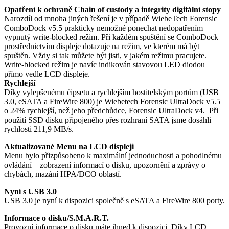
Opatření k ochraně Chain of custody a integrity digitální stopy
Narozdíl od mnoha jiných řešení je v případě WiebeTech Forensic
ComboDock v5.5 prakticky nemožné ponechat nedopatřením
vypnutý write-blocked režim. Při každém spuštění se ComboDock
prostřednictvím displeje dotazuje na režim, ve kterém má být
spuštěn. Vždy si tak můžete být jisti, v jakém režimu pracujete.
Write-blocked režim je navíc indikován stavovou LED diodou
přímo vedle LCD displeje.
Rychlejší
Díky vylepšenému čipsetu a rychlejším hostitelským portům (USB
3.0, eSATA a FireWire 800) je Wiebetech Forensic UltraDock v5.5
o 24% rychlejší, než jeho předchůdce, Forensic UltraDock v4. Při
použití SSD disku připojeného přes rozhraní SATA jsme dosáhli
rychlosti 211,9 MB/s.
Aktualizované Menu na LCD displeji
Menu bylo přizpůsobeno k maximální jednoduchosti a pohodlnému
ovládání – zobrazení informací o disku, upozornění a zprávy o
chybách, mazání HPA/DCO oblastí.
Nyní s USB 3.0
USB 3.0 je nyní k dispozici společně s eSATA a FireWire 800 porty.
Informace o disku/S.M.A.R.T.
Provozní informace o disku máte ihned k dispozici. Díky LCD