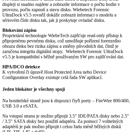
displeji si snadno najdete a zobrazíte informace o počtu hodin v
provozu, počtu zapnutí a stavu disku. Wiebetech Forensic
UltraDock v5.5 rovněž dokáže zobrazit informaci o modelu a
sériovém čísle disku tak, jak ji poskytuje ovladač disku.
Blokování zápisu
Proprietární technologie WiebeTech zajišťuje read-only přístup k
připojenému pevnému disku, což umožňuje pořízení forenzního
obrazu disku bez rizika zápisu a změny původních dat, čímž je
zaručena integrita digitální stopy. Wiebetech Forensic UltraDock
v5.5 je kompatibilní s běžně používaným SW pro zajišťování dat.
HPA/DCO detekce
K vytvoření či úpravě Host Protected Area nebo Device
Configuration Overlay existuje celá řada SW aplikací.
Jeden blokátor je všechny spojí
Na hostitelské straně jsou k dispozici čtyři porty – FireWire 800/400,
USB 3.0 a eSATA.
Na vstupní stranu je možno připojit 3.5″ IDE/PATA disky nebo 2.5″
/ 3.5″ SATA disky bez použití adaptéru. Za pomoci 7 volitelných
adaptérů je pak možno připojit i celou řadu méně běžných disků
(LIF, ZIF, 1.8″ a další).