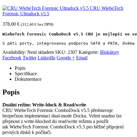
CRU WiebeTech
Forensic Ultradock v5.5
378,00
€
(
312,40
€
bez DPH)
WiebeTech Forensic ComboDock v5.5 CRU je nejlepší ve sv
S pěti porty, integrovanou podporou SATA a PATA, dvěma 
Availability:
Není skladem
SKU:
2307
Kategorie:
Blokátory
Facebook
Twitter
LinkedIn
Google +
Email
Popis
Specifikace
Dokumentace
Popis
Duální režim: Write-block & Read/write
CRU WiebeTech Forensic ComboDock v5.5 představuje
bezpečnou implementaci dual-mode Docku. Velmi snadno lze
přepnout z write-blocked do read/write režimu a použít
tak WiebeTech Forensic ComboDock v5.5 pro běžné připojení
pevných disků k počítači.