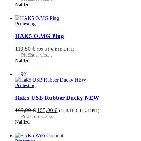
Náhled
Pentesting
HAK5 O.MG Plug
119,80
€
(
99,01
€
bez DPH)
Přečíst si více...
Náhled
-9%
Pentesting
Hak5 USB Rubber Ducky NEW
Původní
Aktuální
169,90
€
155,00
€
(
128,10
€
bez DPH)
cena
cena
Přidat do košíku
Náhled
byla:
je:
169,90 €.
155,00 €.