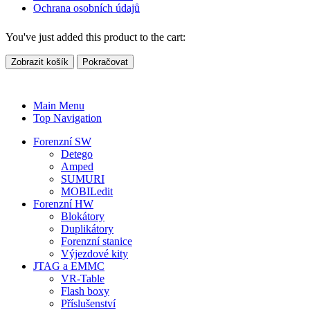
Ochrana osobních údajů
You've just added this product to the cart:
Zobrazit košík
Pokračovat
Main Menu
Top Navigation
Forenzní SW
Detego
Amped
SUMURI
MOBILedit
Forenzní HW
Blokátory
Duplikátory
Forenzní stanice
Výjezdové kity
JTAG a EMMC
VR-Table
Flash boxy
Příslušenství