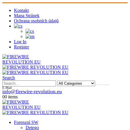
Kontakt
Mapa Stránek
Ochrana osobních údajů
Log In
Register
Search
E-Mail
info@firewire-revolution.eu
0
0 items
Forenzní SW
Detego