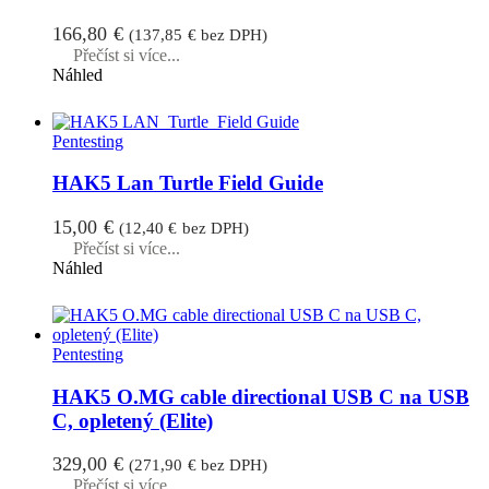
166,80
€
(
137,85
€
bez DPH)
Přečíst si více...
Náhled
Pentesting
HAK5 Lan Turtle Field Guide
15,00
€
(
12,40
€
bez DPH)
Přečíst si více...
Náhled
Pentesting
HAK5 O.MG cable directional USB C na USB
C, opletený (Elite)
329,00
€
(
271,90
€
bez DPH)
Přečíst si více...