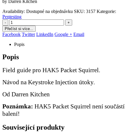
by Darren Kitchen
Availability:
Dostupné na objednávku
SKU:
3157
Kategorie:
Pentesting
-
+
Přečíst si více...
Facebook
Twitter
LinkedIn
Google +
Email
Popis
Popis
Field guide pro HAK5 Packet Squirrel.
Návod na Keystroke Injection útoky.
Od Darren Kitchen
Poznámka:
HAK5 Packet Squirrel není součástí
balení!
Související produkty