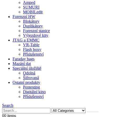
Amped
SUMURI
MOBILedit
Forenzní HW
Blokátory
Duplikátory
Forenzní stanice
Výjezdové kity
JTAG a EMMC
VR-Table
Flash boxy
Příslušenství
Faraday bags
Mazání dat
Speciální úložiště
Odolná
Šifrovaná
Ostatní produkty
Pentesting
Digitální kino
Příslušenství
Search
0
0 items