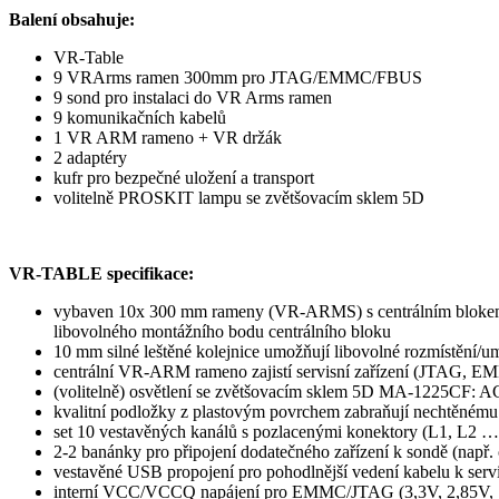
Balení obsahuje:
VR-Table
9 VRArms ramen 300mm pro JTAG/EMMC/FBUS
9 sond pro instalaci do VR Arms ramen
9 komunikačních kabelů
1 VR ARM rameno + VR držák
2 adaptéry
kufr pro bezpečné uložení a transport
volitelně PROSKIT lampu se zvětšovacím sklem 5D
VR-TABLE specifikace:
vybaven 10x 300 mm rameny (VR-ARMS) s centrálním blokem,
libovolného montážního bodu centrálního bloku
10 mm silné leštěné kolejnice umožňují libovolné rozmístění/um
centrální VR-ARM rameno zajistí servisní zařízení (JTAG, 
(volitelně) osvětlení se zvětšovacím sklem 5D MA-1225CF: AC2
kvalitní podložky z plastovým povrchem zabraňují nechtěnému
set 10 vestavěných kanálů s pozlacenými konektory (L1, L2
2-2 banánky pro připojení dodatečného zařízení k sondě (např.
vestavěné USB propojení pro pohodlnější vedení kabelu k serv
interní VCC/VCCQ napájení pro EMMC/JTAG (3,3V, 2,85V, 