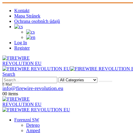
Kontakt
Mapa Stránek
Ochrana osobních údajů
Log In
Register
Search
E-Mail
info@firewire-revolution.eu
0
0 items
Forenzní SW
Detego
Amped