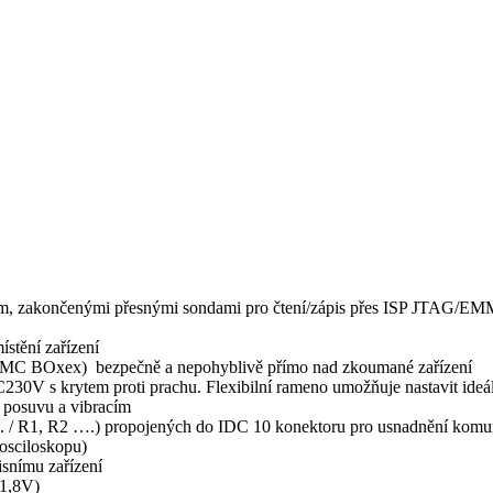
 zakončenými přesnými sondami pro čtení/zápis přes ISP JTAG/EMM
ístění zařízení
EMMC BOxex) bezpečně a nepohyblivě přímo nad zkoumané zařízení
30V s krytem proti prachu. Flexibilní rameno umožňuje nastavit ideál
 posuvu a vibracím
 …. / R1, R2 ….) propojených do IDC 10 konektoru pro usnadnění ko
 osciloskopu)
isnímu zařízení
1,8V)