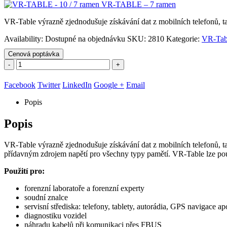
VR-TABLE – 7 ramen
VR-Table výrazně zjednodušuje získávání dat z mobilních telefonů, t
Availability:
Dostupné na objednávku
SKU:
2810
Kategorie:
VR-Tab
Cenová poptávka
-
+
Facebook
Twitter
LinkedIn
Google +
Email
Popis
Popis
VR-Table výrazně zjednodušuje získávání dat z mobilních telefonů,
přídavným zdrojem napětí pro všechny typy pamětí. VR-Table lze použ
Použití pro:
forenzní laboratoře a forenzní experty
soudní znalce
servisní střediska: telefony, tablety, autorádia, GPS navigace ap
diagnostiku vozidel
náhradu kabelů při komunikaci přes FBUS