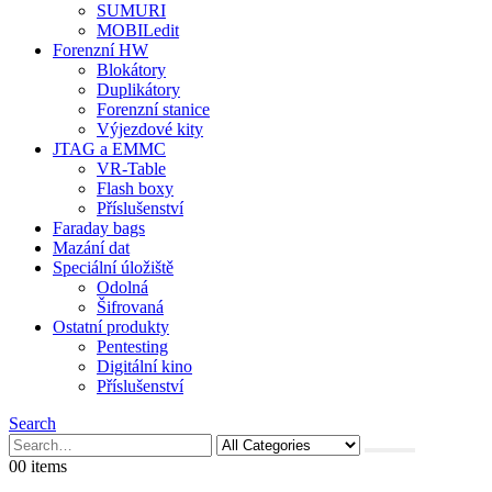
SUMURI
MOBILedit
Forenzní HW
Blokátory
Duplikátory
Forenzní stanice
Výjezdové kity
JTAG a EMMC
VR-Table
Flash boxy
Příslušenství
Faraday bags
Mazání dat
Speciální úložiště
Odolná
Šifrovaná
Ostatní produkty
Pentesting
Digitální kino
Příslušenství
Search
0
0 items