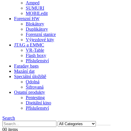
Amped
SUMURI
MOBILedit
Forenzní HW
Blokátory
Duplikátory
Forenzní stanice
Výjezdové kity
JTAG a EMMC
VR-Table
Flash boxy
Příslušenství
Faraday bags
Mazání dat
Speciální úložiště
Odolná
Šifrovaná
Ostatní produkty
Pentesting
Digitální kino
Příslušenství
Search
0
0 items