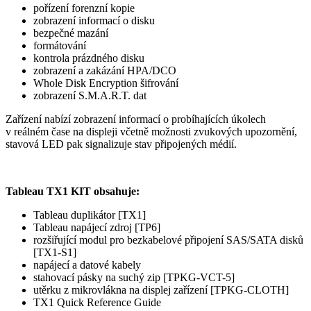
pořízení forenzní kopie
zobrazení informací o disku
bezpečné mazání
formátování
kontrola prázdného disku
zobrazení a zakázání HPA/DCO
Whole Disk Encryption šifrování
zobrazení S.M.A.R.T. dat
Zařízení nabízí zobrazení informací o probíhajících úkolech
v reálném čase na displeji včetně možnosti zvukových upozornění,
stavová LED pak signalizuje stav připojených médií.
Tableau TX1 KIT obsahuje:
Tableau duplikátor [TX1]
Tableau napájecí zdroj [TP6]
rozšiřující modul pro bezkabelové připojení SAS/SATA disků
[TX1-S1]
napájecí a datové kabely
stahovací pásky na suchý zip [TPKG-VCT-5]
utěrku z mikrovlákna na displej zařízení [TPKG-CLOTH]
TX1 Quick Reference Guide