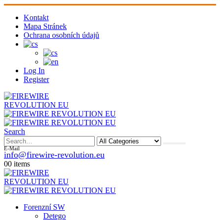
Kontakt
Mapa Stránek
Ochrana osobních údajů
Log In
Register
Search
E-Mail
info@firewire-revolution.eu
0
0 items
Forenzní SW
Detego