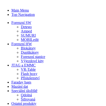
Main Menu
Top Navigation
Forenzní SW
Detego
Amped
SUMURI
MOBILedit
Forenzní HW
Blokátory
Duplikátory
Forenzní stanice
Výjezdové kity
JTAG a EMMC
VR-Table
Flash boxy
Příslušenství
Faraday bags
Mazání dat
Speciální úložiště
Odolná
Šifrovaná
Ostatní produkty