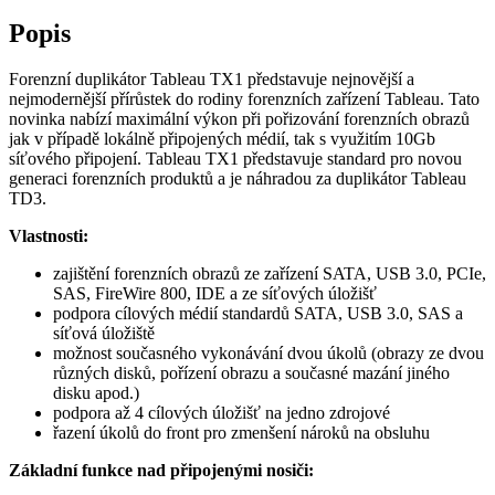
Popis
Forenzní duplikátor Tableau TX1 představuje nejnovější a
nejmodernější přírůstek do rodiny forenzních zařízení Tableau. Tato
novinka nabízí maximální výkon při pořizování forenzních obrazů
jak v případě lokálně připojených médií, tak s využitím 10Gb
síťového připojení. Tableau TX1 představuje standard pro novou
generaci forenzních produktů a je náhradou za duplikátor Tableau
TD3.
Vlastnosti:
zajištění forenzních obrazů ze zařízení SATA, USB 3.0, PCIe,
SAS, FireWire 800, IDE a ze síťových úložišť
podpora cílových médií standardů SATA, USB 3.0, SAS a
síťová úložiště
možnost současného vykonávání dvou úkolů (obrazy ze dvou
různých disků, pořízení obrazu a současné mazání jiného
disku apod.)
podpora až 4 cílových úložišť na jedno zdrojové
řazení úkolů do front pro zmenšení nároků na obsluhu
Základní funkce nad připojenými nosiči: