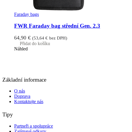
Faraday bags
FWR Faraday bag střední Gen. 2.3
64,90
€
(
53,64
€
bez DPH)
Přidat do košíku
Náhled
Základní informace
O nás
Doprava
Kontaktujte nás
Tipy
Partneři a spolupráce
Zajímavé odkazy