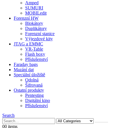
Amped
SUMURI
MOBILedit
Forenzní HW
Blokátory
Duplikátory
Forenzní stanice
Výjezdové kity
JTAG a EMMC
VR-Table
Flash boxy
Příslušenství
Faraday bags
Mazání dat
Speciální úložiště
Odolná
Šifrovaná
Ostatní produkty
Pentesting
Digitální kino
Příslušenství
Search
0
0 items