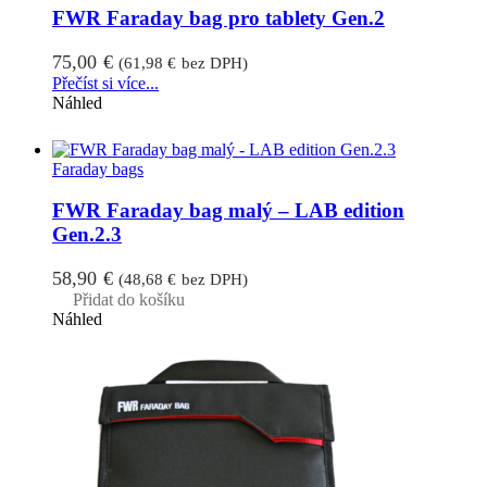
FWR Faraday bag pro tablety Gen.2
75,00
€
(
61,98
€
bez DPH)
Přečíst si více...
Náhled
Faraday bags
FWR Faraday bag malý – LAB edition
Gen.2.3
58,90
€
(
48,68
€
bez DPH)
Přidat do košíku
Náhled