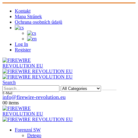
Kontakt
Mapa Stránek
Ochrana osobních údajů
Log In
Register
Search
E-Mail
info@firewire-revolution.eu
0
0 items
Forenzní SW
Detego