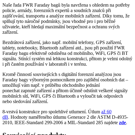
Naše řada FWR Faraday bagů byla navržena s ohledem na potřeby
policie, armády, forenzních expertů a soudních znalců při
zajišťování, transportu a analýze mobilních zařízení. Díky tomu, že
splňují tyto náročné podmínky, jsou vhodné pro i pro běžné
uživatele, kteří hledají maximální bezpečnost a ochranu svých
zařízení.
Bezdrátová zařízení, jako např. mobilní telefony, GPS zařízení,
tablety, notebooky, Bluetooth zařízení atd., jsou při použití FWR
Faraday bagu efektivně odstíněna od mobilního, WiFi, GPS či BT
signálu. Stínící systém má lehkou konstrukci, přitom je velmi odolný
i při častém používání v laboratoři i v terénu.
Kromě činností souvisejících s digitální forenzní analýzou jsou
Faraday bagy výborným pomocníkem pro zajištění osobních dat –
umožňují vám např. v průběhu obchodního jednání
ponechat zapnuté zařízení a přitom účinně odstínit veškeré signály
mobilních sítí, WiFi, GPS či Bluetooth a vyloučit tak odposlech
nebo sledování zařízení.
8-vrstvá konstrukce pro spolehlivé utlumení. Útlum
až 60
dB
. Hodnoty naměřeného útlumu Generace 2 dle ASTM D-4935-
2010, IEEE-Standard 299-2006 a MIL-Standard 285 najdete
zde
.