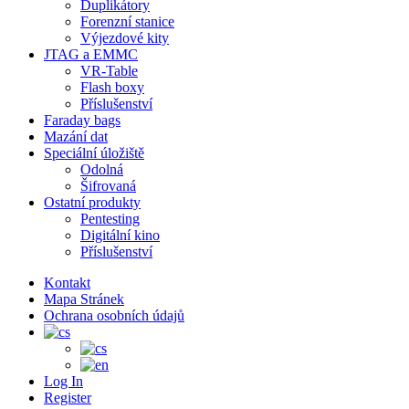
Duplikátory
Forenzní stanice
Výjezdové kity
JTAG a EMMC
VR-Table
Flash boxy
Příslušenství
Faraday bags
Mazání dat
Speciální úložiště
Odolná
Šifrovaná
Ostatní produkty
Pentesting
Digitální kino
Příslušenství
Kontakt
Mapa Stránek
Ochrana osobních údajů
Log In
Register