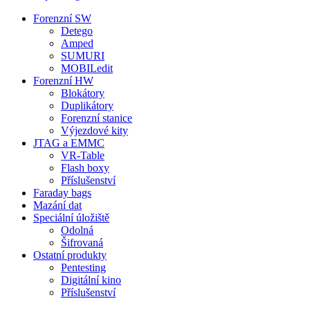
Forenzní SW
Detego
Amped
SUMURI
MOBILedit
Forenzní HW
Blokátory
Duplikátory
Forenzní stanice
Výjezdové kity
JTAG a EMMC
VR-Table
Flash boxy
Příslušenství
Faraday bags
Mazání dat
Speciální úložiště
Odolná
Šifrovaná
Ostatní produkty
Pentesting
Digitální kino
Příslušenství