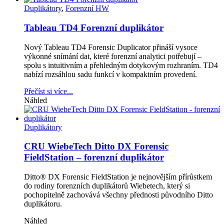
Duplikátory
,
Forenzní HW
Tableau TD4 Forenzní duplikátor
Nový Tableau TD4 Forensic Duplicator přináší vysoce
výkonné snímání dat, které forenzní analytici potřebují –
spolu s intuitivním a přehledným dotykovým rozhraním. TD4
nabízí rozsáhlou sadu funkcí v kompaktním provedení.
Přečíst si více...
Náhled
Duplikátory
CRU WiebeTech Ditto DX Forensic
FieldStation – forenzní duplikátor
Ditto® DX Forensic FieldStation je nejnovějším přírůstkem
do rodiny forenzních duplikátorů Wiebetech, který si
pochopitelně zachovává všechny přednosti původního Ditto
duplikátoru.
Náhled