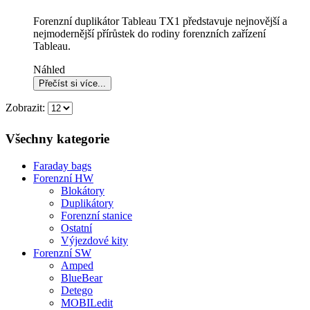
Forenzní duplikátor Tableau TX1 představuje nejnovější a
nejmodernější přírůstek do rodiny forenzních zařízení
Tableau.
Náhled
Zobrazit:
Všechny kategorie
Faraday bags
Forenzní HW
Blokátory
Duplikátory
Forenzní stanice
Ostatní
Výjezdové kity
Forenzní SW
Amped
BlueBear
Detego
MOBILedit