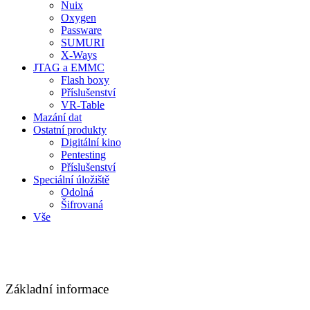
Nuix
Oxygen
Passware
SUMURI
X-Ways
JTAG a EMMC
Flash boxy
Příslušenství
VR-Table
Mazání dat
Ostatní produkty
Digitální kino
Pentesting
Příslušenství
Speciální úložiště
Odolná
Šifrovaná
Vše
Základní informace