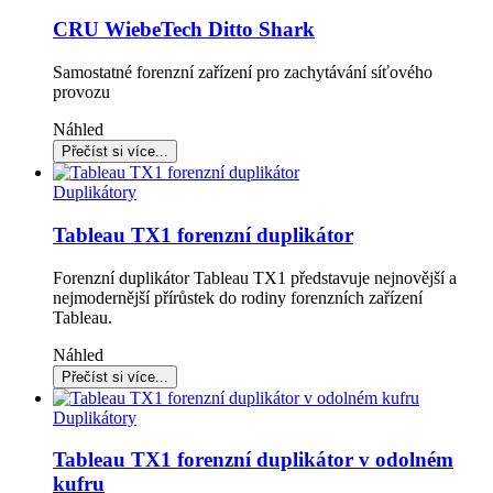
CRU WiebeTech Ditto Shark
Samostatné forenzní zařízení pro zachytávání síťového
provozu
Náhled
Duplikátory
Tableau TX1 forenzní duplikátor
Forenzní duplikátor Tableau TX1 představuje nejnovější a
nejmodernější přírůstek do rodiny forenzních zařízení
Tableau.
Náhled
Duplikátory
Tableau TX1 forenzní duplikátor v odolném
kufru