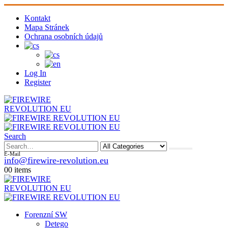
Kontakt
Mapa Stránek
Ochrana osobních údajů
Log In
Register
Search
E-Mail
info@firewire-revolution.eu
0
0 items
Forenzní SW
Detego