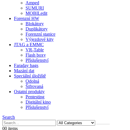
Amped
SUMURI
MOBILedit
Forenzní HW
Blokátory
Duplikátory
Forenzní stanice
Výjezdové kity
JTAG a EMMC
VR-Table
Flash boxy
Příslušenství
Faraday bags
Mazání dat
Speciální úložiště
Odolná
Šifrovaná
Ostatní produkty
Pentesting
Digitální kino
Příslušenství
Search
0
0 items