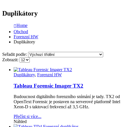
Duplikátory
Home
Obchod
Forenzní HW
Duplikátory
Seřadit podle:
Zobrazit:
Duplikátory
,
Forenzní HW
Tableau Forensic Imager TX2
Budoucnost digitálního forenzního snímání je tady. TX2 od
OpenText Forensic je postaven na serverové platformě Intel
Xeon-D s taktovací frekvencí až 3,5 GHz.
Přečíst si více...
Náhled